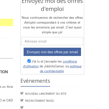
Envoyez moi des offres
d'emploi
Nous continuerons de rechercher des offres
d'emploi correspondant à vos critères et
vous les enverrons par email. C’est aussi
simple que ça!
Envoyez moi des offres par email
J'ai lu et j'accepte les
conditions
d'utilisation
de JobInfoCamer, sa
politique
de confidentialité
.
TION
Evénements
e un Avis
NOUVEAU LANCEMENT DU SITE
DAO et CAD
RECRUTEMENT BICEC