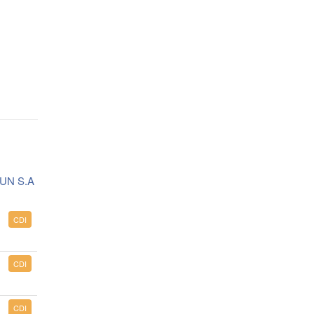
N S.A
CDI
CDI
CDI