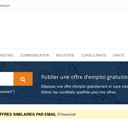
meroun
KETING
COMMUNICATION
INDUSTRIE
CONSULTANTS
SANTÉ
Publier une offre d'emploi gratuit
Déposez une offre d'emploi gratuitement et sans insc
foussam")
Attirez les candidats qualifiés pour vos offres.
FFRES SIMILAIRES PAR EMAIL
S'inscrire
!