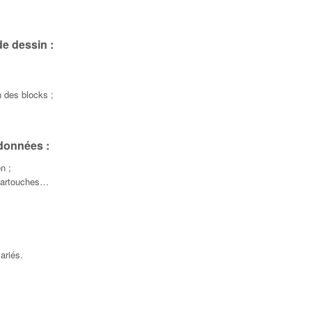
de dessin :
 des blocks ;
 données :
n ;
 cartouches…
ariés.