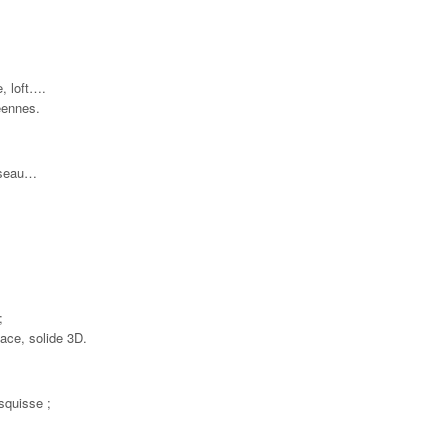
e, loft….
éennes.
réseau…
;
ace, solide 3D.
squisse ;