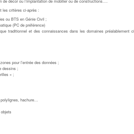
an de décor ou l’implantation de mobilier ou de constructions….
les critères ci-après :
udes ou BTS en Génie Civil ;
rmatique (PC de préférence)
ique traditionnel et des connaissances dans les domaines préalablement c
, zones pour l’entrée des données ;
 dessins ;
illes » ;
, polylignes, hachure…
 objets