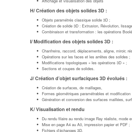
Affichage et visualisation des objets
H/ Création des objets solides 3D :
Objets paramétrés classique solide 3D ;
Création de solide 3D : Extrusion, Révolution, lissag
Combinaison et transformation : les opérations Bool
I/ Modification des objets solides 3D :
Chanfreins, raccord, déplacements, aligne, miroir, 
Opérations sur les faces et les arrêtes des solides ;
Modifications topologiques « les opérations 3D » ;
Sections et coupes de solides.
J/ Création d’objet surfaciques 3D évolués :
Création de surfaces, de maillages,
Formes géométriques paramétrables et modification 
Génération et conversion des surfaces maillées, surf
K/ Visualisation et rendu
Du rendu filaire au rendu image Ray réaliste, mode e
Mise en page A4 au A0, impression papier et PDF ;
Fichiers d’échanges 3D.