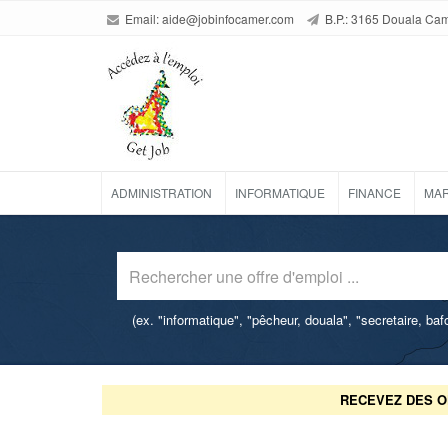
Email:
aide@jobinfocamer.com
B.P.: 3165 Douala Ca
ADMINISTRATION
INFORMATIQUE
FINANCE
MAR
(ex. "informatique", "pêcheur, douala", "secretaire, ba
RECEVEZ DES O