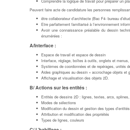
Comprendre la logique de travail pour préparer un pl
Peuvent faire acte de candidature les personnes remplissant 
être collaborateur d’architecte (Bac F4- bureau d’ét
Etre parfaitement familiarisé à l’environnement info
Avoir une connaissance préalable du dessin techn
énumérées :
A/Interface :
Espace de travail et espace de dessin
Interface, réglage, boîtes à outils, onglets et menus
Systèmes de coordonnées et de repérages, unités de
Aides graphiques au dessin « accrochage objets et gr
Affichage et visualisation des objets 2D.
B/ Actions sur les entités :
Entités de dessins 2D : lignes, textes, arcs, splines
Modes de sélections
Modification du dessin et gestion des types d’entités
Attribution et modification des propriétés
Types de lignes, couleurs
C/ L’habillage :