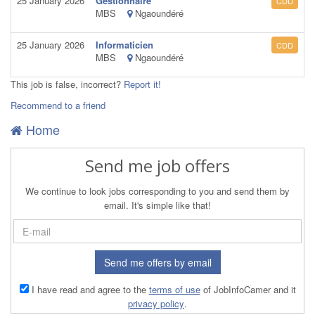
25 January 2026
Gestionnaire
CDD
MBS
Ngaoundéré
25 January 2026
Informaticien
CDD
MBS
Ngaoundéré
This job is false, incorrect?
Report it!
Recommend to a friend
Home
Send me job offers
We continue to look jobs corresponding to you and send them by
email. It's simple like that!
Send me offers by email
I have read and agree to the
terms of use
of JobInfoCamer and it
privacy policy
.