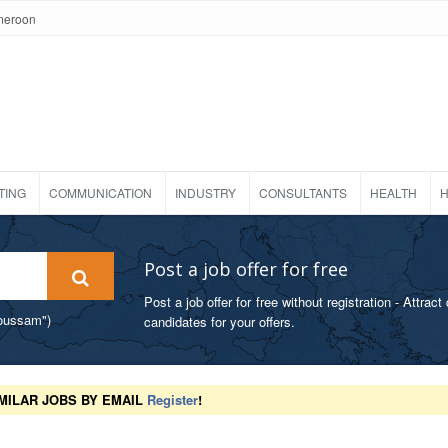
meroon
TING
COMMUNICATION
INDUSTRY
CONSULTANTS
HEALTH
H
Post a job offer for free
Post a job offer for free without registration - Attract 
foussam")
candidates for your offers.
MILAR JOBS BY EMAIL
Register
!