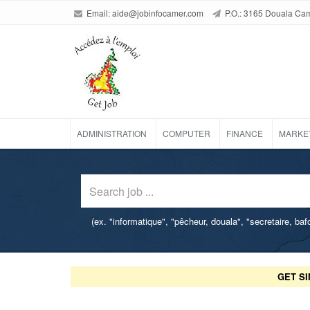
Email:
aide@jobinfocamer.com
P.O.: 3165 Douala Ca
ADMINISTRATION
COMPUTER
FINANCE
MARKE
(ex. "informatique", "pêcheur, douala", "secretaire, ba
GET SI