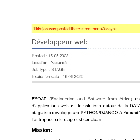
This job was posted there more than 40 days ...
Développeur web
Posted : 15-05-2023
Location : Yaoundé
Job type : STAGE
Expiration date : 16-06-2023
ESOAF
(Engineering and Software from Africa)
est
d'applications web et de solutions autour de la 
stagiaires développeurs PYTHON/DJANGO à Yaoundé pou
l’entreprise si le stage est concluant.
Mission: