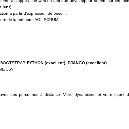
ppement d’application web en tant que développeur orienté sur les tec
llent)
sation à partir d’expression de besoin.
e cadre de la méthode AGILSCRUM
3, BOOTSTRAP,
PYTHON (excellent)
,
DJANGO (excellent)
/XML/CSV
avec des personnes à distance. Votre dynamisme et votre esprit d'in