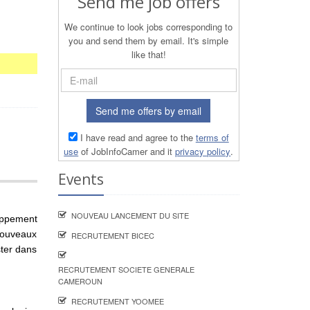
Send me job offers
We continue to look jobs corresponding to
you and send them by email. It's simple
like that!
Send me offers by email
I have read and agree to the
terms of
use
of JobInfoCamer and it
privacy policy
.
Events
NOUVEAU LANCEMENT DU SITE
oppement
nouveaux
RECRUTEMENT BICEC
ter dans
RECRUTEMENT SOCIETE GENERALE
CAMEROUN
RECRUTEMENT YOOMEE